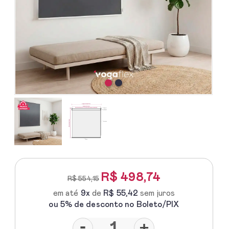
R$
498,74
R$ 554,15
em até
9x
de
R$ 55,42
sem juros
ou 5% de desconto no Boleto/PIX
-
+