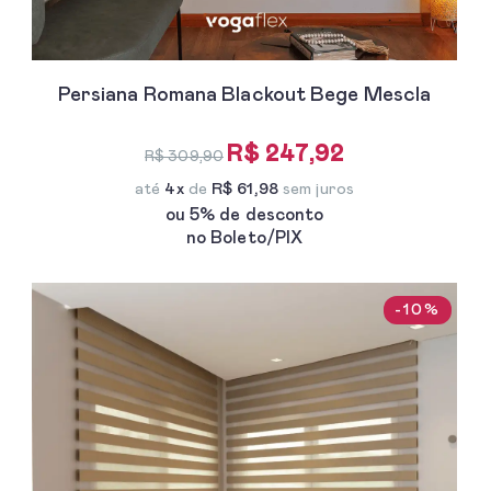
Persiana Romana Blackout Bege Mescla
R$ 247,92
R$ 309,90
até
4x
de
R$ 61,98
sem juros
ou 5% de desconto
no Boleto/PIX
-10%