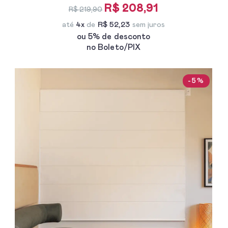
R$ 208,91
R$ 219,90
até
4x
de
R$ 52,23
sem juros
ou 5% de desconto
no Boleto/PIX
-5%