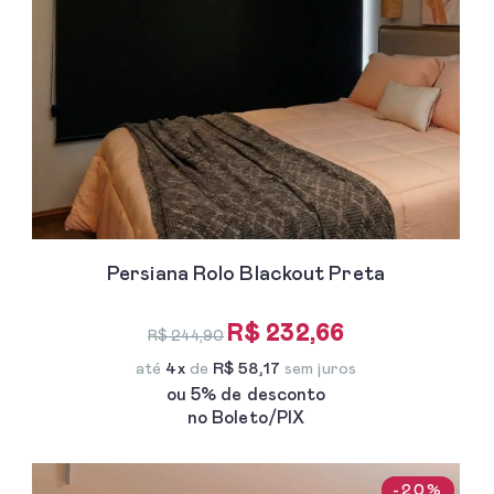
Persiana Rolo Blackout Preta
R$ 232,66
R$ 244,90
até
4x
de
R$ 58,17
sem juros
ou 5% de desconto
no Boleto/PIX
-20%