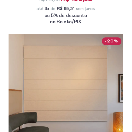
R$ 244,90
até
3x
de
R$ 65,31
sem juros
ou 5% de desconto
no Boleto/PIX
-20%