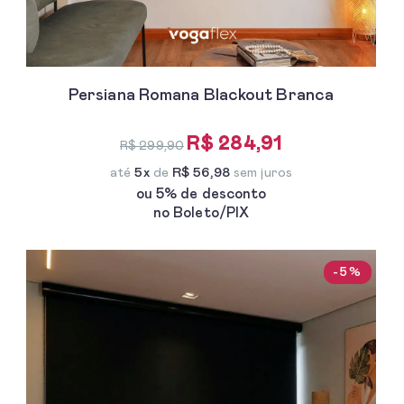
Persiana Romana Blackout Branca
R$ 284,91
R$ 299,90
até
5x
de
R$ 56,98
sem juros
ou 5% de desconto
no Boleto/PIX
-5%