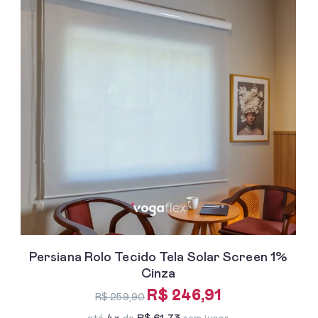
Persiana Rolo Tecido Tela Solar Screen 1%
Cinza
R$ 246,91
R$ 259,90