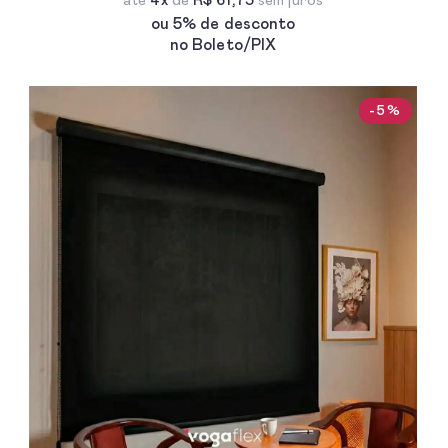
até
4x
de
R$ 61,73
sem juros
ou 5% de desconto
no Boleto/PIX
-5%