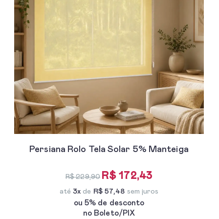
Persiana Rolo Tela Solar 5% Manteiga
R$ 172,43
R$ 229,90
até
3x
de
R$ 57,48
sem juros
ou 5% de desconto
no Boleto/PIX