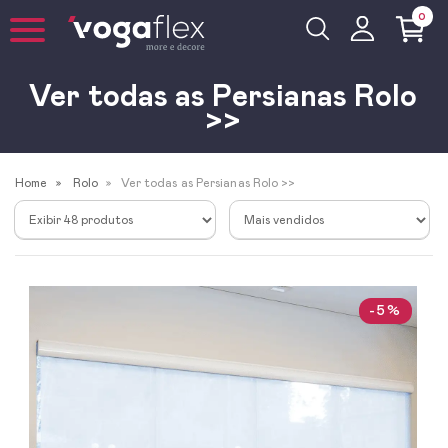
0
Ver todas as Persianas Rolo
>>
Home
Rolo
Ver todas as Persianas Rolo >>
-5%