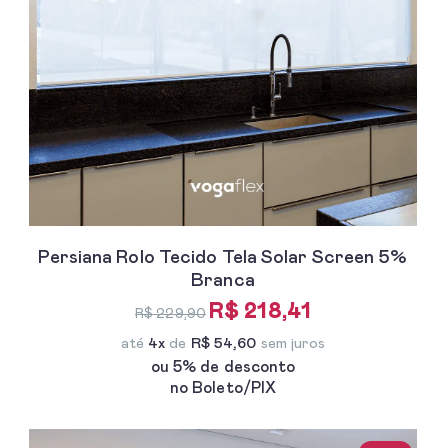
Persiana Rolo Tecido Tela Solar Screen 5%
Branca
R$ 218,41
R$ 229,90
até
4x
de
R$ 54,60
sem juros
ou 5% de desconto
no Boleto/PIX