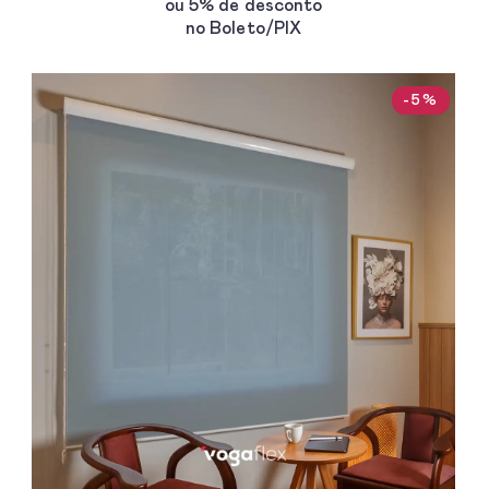
ou 5% de desconto
no Boleto/PIX
-5%