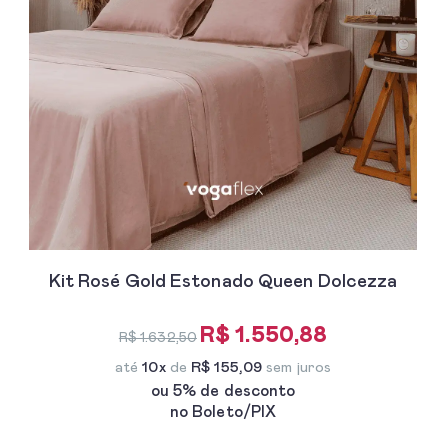
Kit Rosé Gold Estonado Queen Dolcezza
R$ 1.550,88
R$ 1.632,50
até
10x
de
R$ 155,09
sem juros
ou 5% de desconto
no Boleto/PIX