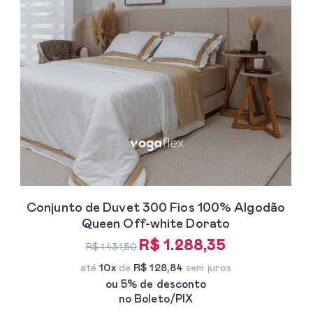
Conjunto de Duvet 300 Fios 100% Algodão
Queen Off-white Dorato
R$ 1.288,35
R$ 1.431,50
até
10x
de
R$ 128,84
sem juros
ou 5% de desconto
no Boleto/PIX