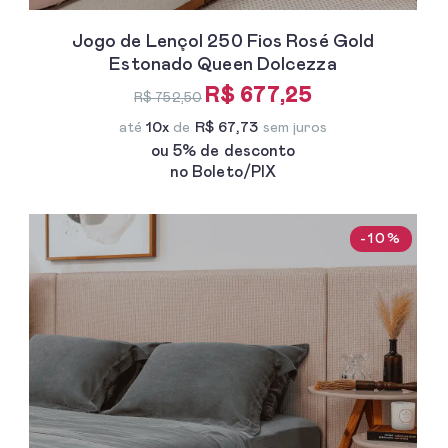
Jogo de Lençol 250 Fios Rosé Gold
Estonado Queen Dolcezza
R$ 677,25
R$ 752,50
até
10x
de
R$ 67,73
sem juros
ou 5% de desconto
no Boleto/PIX
-10%