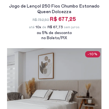
Jogo de Lençol 250 Fios Chumbo Estonado
Queen Dolcezza
R$ 677,25
R$ 752,50
até
10x
de
R$ 67,73
sem juros
ou 5% de desconto
no Boleto/PIX
-10%