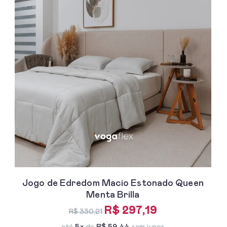
Jogo de Edredom Macio Estonado Queen
Menta Brilla
R$ 297,19
R$ 330,21
até
5x
de
R$ 59,44
sem juros