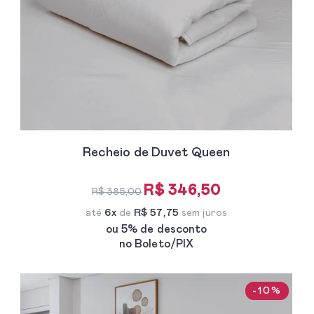
Recheio de Duvet Queen
R$ 346,50
R$ 385,00
até
6x
de
R$ 57,75
sem juros
ou 5% de desconto
no Boleto/PIX
-10%