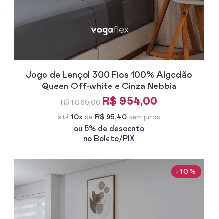
Jogo de Lençol 300 Fios 100% Algodão
Queen Off-white e Cinza Nebbia
R$ 954,00
R$ 1.060,00
até
10x
de
R$ 95,40
sem juros
ou 5% de desconto
no Boleto/PIX
-10%