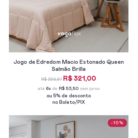
Jogo de Edredom Macio Estonado Queen
Salmão Brilla
R$ 321,00
R$ 356,67
até
6x
de
R$ 53,50
sem juros
ou 5% de desconto
no Boleto/PIX
-10%