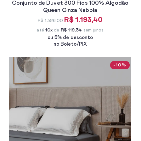
Conjunto de Duvet 300 Fios 100% Algodão
Queen Cinza Nebbia
R$ 1.193,40
R$ 1.326,00
até
10x
de
R$ 119,34
sem juros
ou 5% de desconto
no Boleto/PIX
-10%