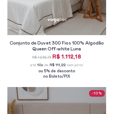
Conjunto de Duvet 300 Fios 100% Algodão
Queen Off-white Luna
R$ 1.112,18
R$ 1.235,75
até
10x
de
R$ 111,22
sem juros
ou 5% de desconto
no Boleto/PIX
-10%