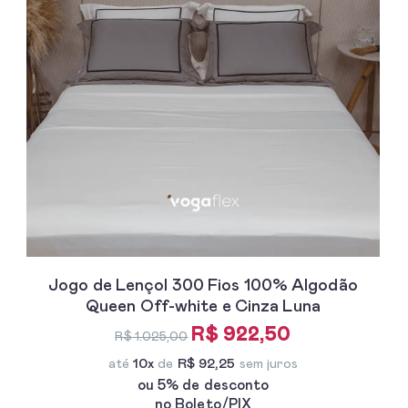
Jogo de Lençol 300 Fios 100% Algodão
Queen Off-white e Cinza Luna
R$ 922,50
R$ 1.025,00
até
10x
de
R$ 92,25
sem juros
ou 5% de desconto
no Boleto/PIX