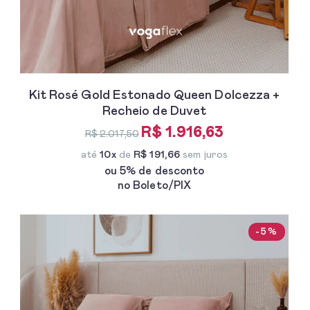
Kit Rosé Gold Estonado Queen Dolcezza +
Recheio de Duvet
R$ 1.916,63
R$ 2.017,50
até
10x
de
R$ 191,66
sem juros
ou 5% de desconto
no Boleto/PIX
-5%