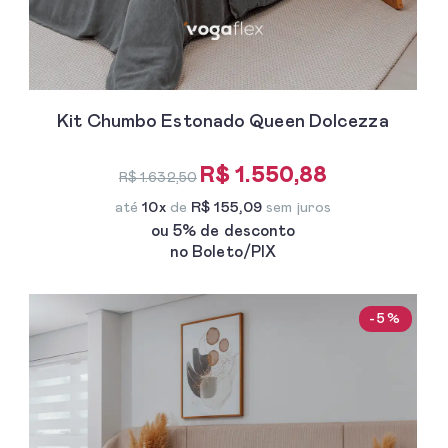
Kit Chumbo Estonado Queen Dolcezza
R$ 1.550,88
R$ 1.632,50
até
10x
de
R$ 155,09
sem juros
ou 5% de desconto
no Boleto/PIX
-5%