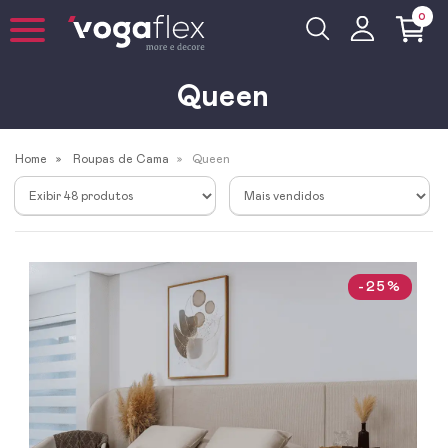
0
Queen
Home
Roupas de Cama
Queen
-25%