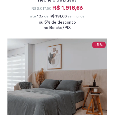
Recheio de Duvet
R$ 1.916,63
R$ 2.017,50
até
10x
de
R$ 191,66
sem juros
ou 5% de desconto
no Boleto/PIX
-5%