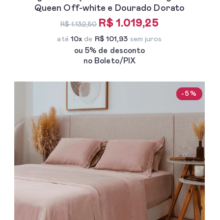
Queen Off-white e Dourado Dorato
R$ 1.019,25
R$ 1.132,50
até
10x
de
R$ 101,93
sem juros
ou 5% de desconto
no Boleto/PIX
-5%