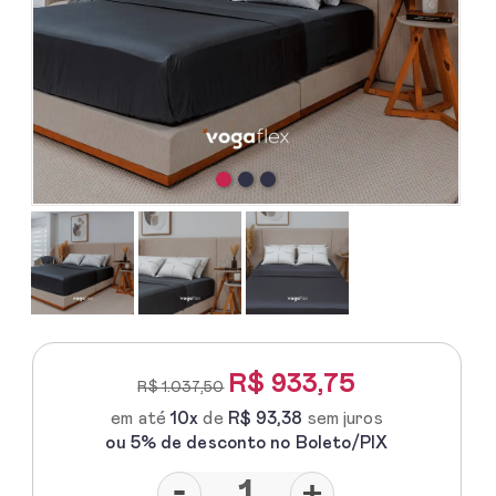
R$
933,75
R$ 1.037,50
em até
10x
de
R$ 93,38
sem juros
ou 5% de desconto no Boleto/PIX
-
+