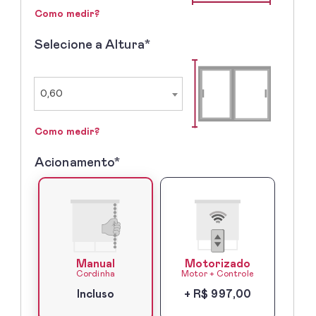
Como medir?
Selecione a Altura*
2º
-
Selecione
a
0,60
Altura
Como medir?
Acionamento*
3º
-
Acionamento*
Manual
Motorizado
Cordinha
Motor + Controle
Incluso
+ R$ 997,00