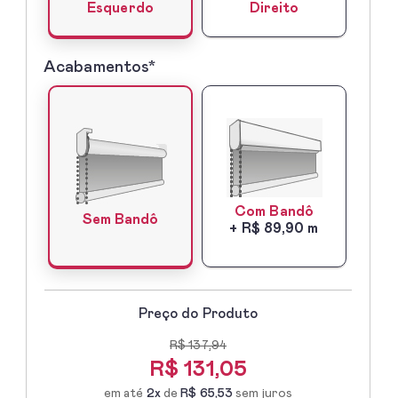
Direito
Esquerdo
Acabamentos*
5º
-
Acabamentos*
Com Bandô
Sem Bandô
+ R$ 89,90 m
Preço do Produto
R$ 137,94
R$
131,05
em até
2x
de
R$ 65,53
sem juros