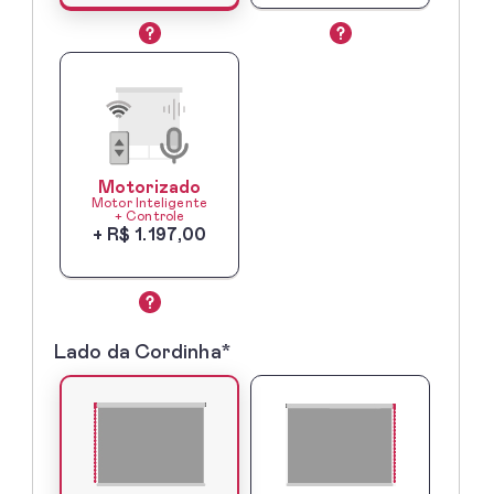
Motorizado
Motor Inteligente
+ Controle
+ R$ 1.197,00
Lado da Cordinha*
3º
-
Lado
do
Comando