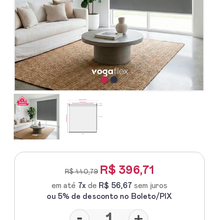
R$
396,71
R$ 440,79
em até
7x
de
R$ 56,67
sem juros
ou 5% de desconto no Boleto/PIX
-
+