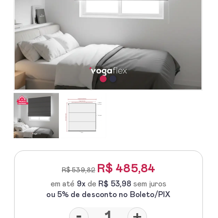
R$
485,84
R$ 539,82
em até
9x
de
R$ 53,98
sem juros
ou 5% de desconto no Boleto/PIX
-
+