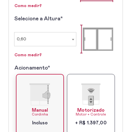
Como medir?
Selecione a Altura*
2º
-
Selecione
a
0,60
Altura
Como medir?
Acionamento*
3º
-
Acionamento*
Manual
Motorizado
Cordinha
Motor + Controle
Incluso
+ R$ 1.397,00