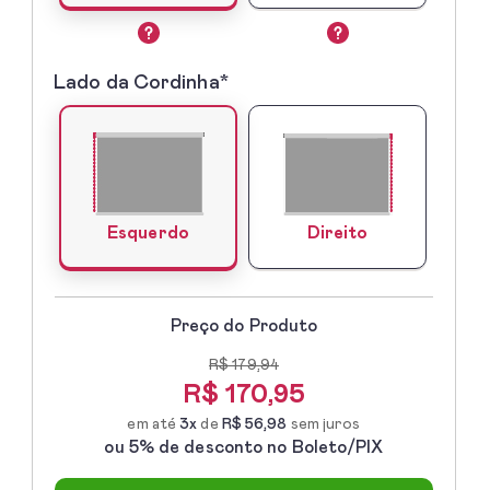
Lado da Cordinha*
3º
-
Lado
do
Comando
Direito
Esquerdo
Preço do Produto
R$ 179,94
R$
170,95
em até
3x
de
R$ 56,98
sem juros
ou 5% de desconto no Boleto/PIX