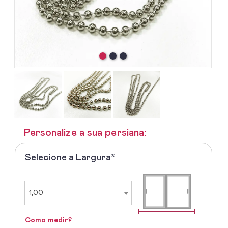
Personalize a sua persiana:
Selecione a Largura*
1º
-
Selecione
a
1,00
Largura
Como medir?