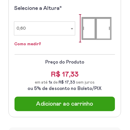
Selecione a Altura*
2º
-
Selecione
a
0,60
Altura
Como medir?
Preço do Produto
R$
17,33
em até
1x
de
R$ 17,33
sem juros
ou 5% de desconto no Boleto/PIX
Adicionar ao carrinho