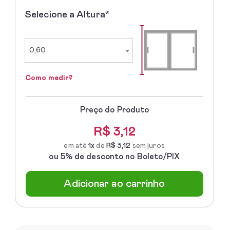
Selecione a Altura*
2º
-
Selecione
a
0,60
Altura
Como medir?
Preço do Produto
R$
3,12
em até
1x
de
R$ 3,12
sem juros
ou 5% de desconto no Boleto/PIX
Adicionar ao carrinho