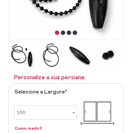
Personalize a sua persiana:
Selecione a Largura*
1º
-
Selecione
a
1,00
Largura
Como medir?