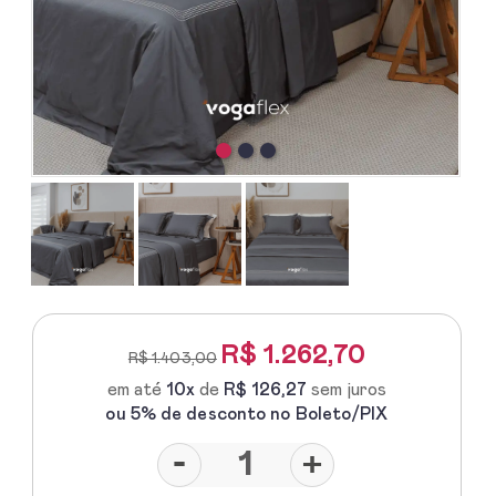
R$
1.262,70
R$ 1.403,00
em até
10x
de
R$ 126,27
sem juros
ou 5% de desconto no Boleto/PIX
-
+