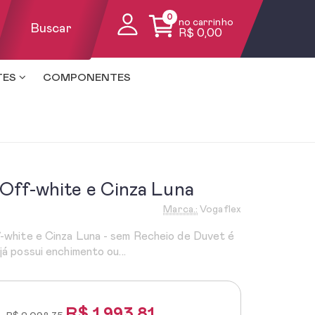
0
no carrinho
Buscar
R$ 0,00
TES
COMPONENTES
 Off-white e Cinza Luna
Marca.:
Vogaflex
-white e Cinza Luna - sem Recheio de Duvet é
já possui enchimento ou...
R$
1.993,81