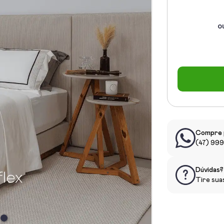
o
Compre 
(47) 99
Dúvidas?
Tire sua