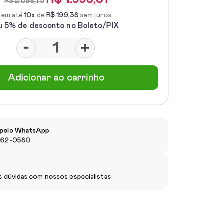
R$ 2.098,75
em até
10x
de
R$ 199,38
sem juros
u 5% de desconto no Boleto/PIX
-
+
Adicionar ao carrinho
pelo WhatsApp
962-0580
s dúvidas com nossos especialistas