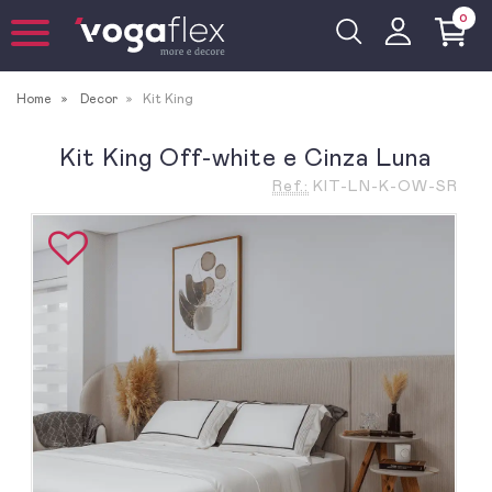
0
Home
Decor
Kit King
Kit King Off-white e Cinza Luna
Ref.:
KIT-LN-K-OW-SR