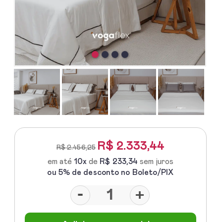
R$
2.333,44
R$ 2.456,25
em até
10x
de
R$ 233,34
sem juros
ou 5% de desconto no Boleto/PIX
-
+