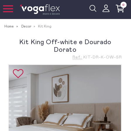
0
Home
Decor
Kit King
Kit King Off-white e Dourado
Dorato
Ref.:
KIT-DR-K-OW-SR