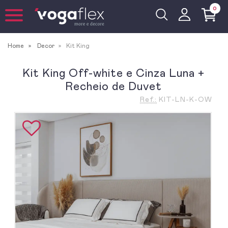
0
Home
Decor
Kit King
Kit King Off-white e Cinza Luna +
Recheio de Duvet
Ref.:
KIT-LN-K-OW