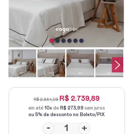
R$
2.739,89
R$ 2.884,09
em até
10x
de
R$ 273,99
sem juros
ou 5% de desconto no Boleto/PIX
-
+