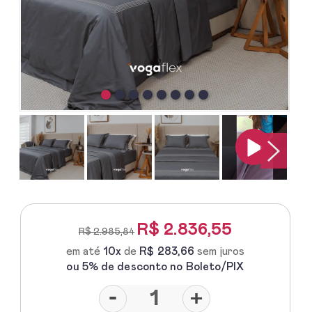
R$
2.836,55
R$ 2.985,84
em até
10x
de
R$ 283,66
sem juros
ou 5% de desconto no Boleto/PIX
-
+