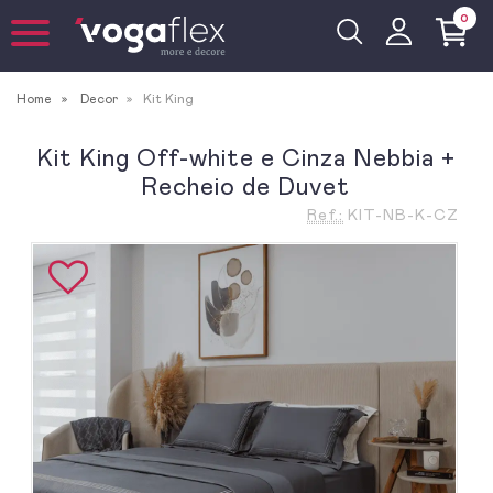
0
Home
Decor
Kit King
Kit King Off-white e Cinza Nebbia +
Recheio de Duvet
Ref.:
KIT-NB-K-CZ