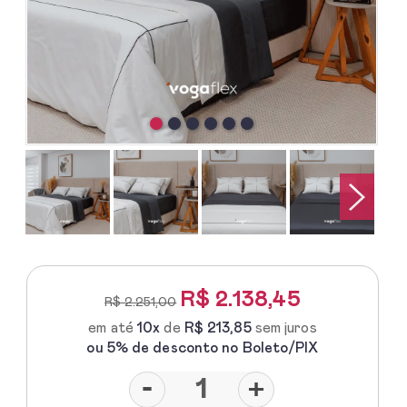
R$
2.138,45
R$ 2.251,00
em até
10x
de
R$ 213,85
sem juros
ou 5% de desconto no Boleto/PIX
-
+