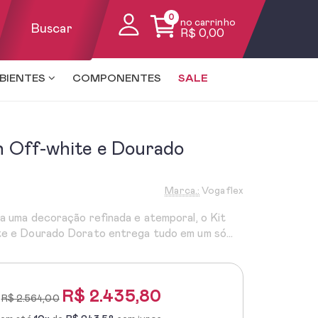
0
no carrinho
Buscar
R$ 0,00
BIENTES
COMPONENTES
SALE
n Off-white e Dourado
Marca.:
Vogaflex
 uma decoração refinada e atemporal, o Kit
e e Dourado Dorato entrega tudo em um só...
R$
2.435,80
R$ 2.564,00