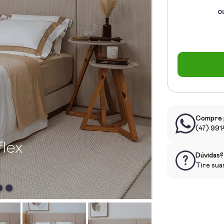
o
Compre 
(47) 99
Dúvidas?
Tire sua