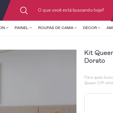
ION
PAINEL
ROUPAS DE CAMA
DECOR
AM
Kit Quee
Dorato
Para quem busca
Queen Off-whit