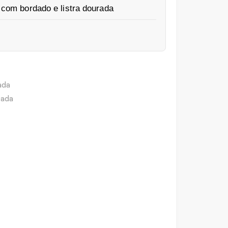
 com bordado e listra dourada
ada
rada