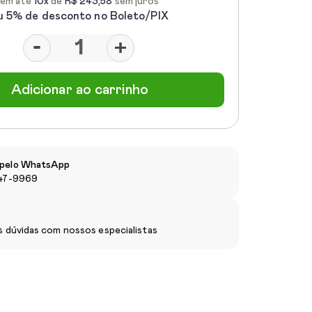
em até
10x
de
R$ 243,58
sem juros
u 5% de desconto no Boleto/PIX
-
+
Adicionar ao carrinho
pelo WhatsApp
147-9969
s dúvidas com nossos especialistas