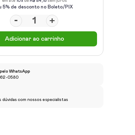
em até
10x
de
R$ 84,15
sem juros
u 5% de desconto no Boleto/PIX
-
+
Adicionar ao carrinho
pelo WhatsApp
962-0580
s dúvidas com nossos especialistas