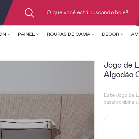
ION
PAINEL
ROUPAS DE CAMA
DECOR
AM
Jogo de 
Algodão C
Este Jogo de L
casal combina s