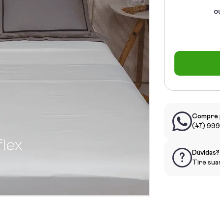
o
Compre 
(47) 99
Dúvidas?
Tire sua