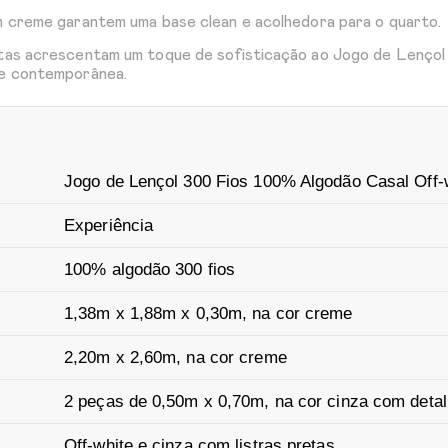
om creme garantem uma base clean e acolhedora para o quarto.
retas acrescentam um toque de sofisticação ao Jogo de Lenço
 e contemporânea.
Jogo de Lençol 300 Fios 100% Algodão Casal Off-
Experiência
100% algodão 300 fios
1,38m x 1,88m x 0,30m, na cor creme
2,20m x 2,60m, na cor creme
2 peças de 0,50m x 0,70m, na cor cinza com detalh
Off-white e cinza com listras pretas