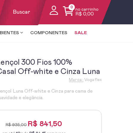
0
no carrinho
Buscar
R$ 0,00
BIENTES
COMPONENTES
SALE
Lençol 300 Fios 100%
asal Off-white e Cinza Luna
Marca.:
Vogaflex
ençol Luna Off-white e Cinza para cama de
uavidade e elegância.
R$
841,50
R$ 935,00