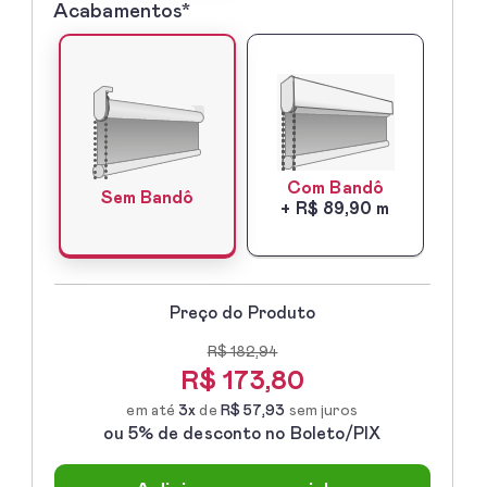
Acabamentos*
5º
-
Acabamentos*
Com Bandô
Sem Bandô
+ R$ 89,90 m
Preço do Produto
R$ 182,94
R$
173,80
em até
3x
de
R$ 57,93
sem juros
ou 5% de desconto no Boleto/PIX