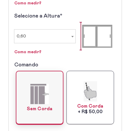
Como medir?
Selecione a Altura*
2º
-
Selecione
a
0,60
Altura
Como medir?
Comando
3º
-
Lado
do
Comando
Com Corda
Sem Corda
+ R$ 50,00