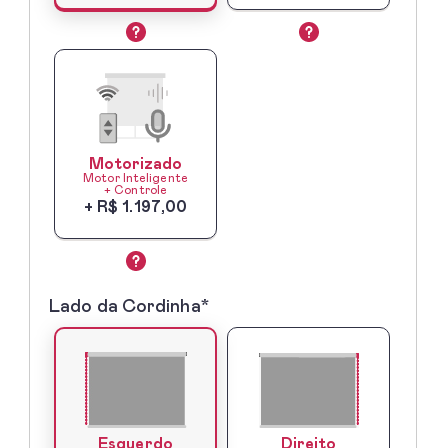
Motorizado
Motor Inteligente
+ Controle
+ R$ 1.197,00
Lado da Cordinha*
3º
-
Lado
do
Comando
Direito
Esquerdo