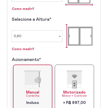
Como medir?
Selecione a Altura*
2º
-
Selecione
a
0,60
Altura
Como medir?
Acionamento*
3º
-
Acionamento*
Manual
Motorizado
Cordinha
Motor + Controle
Incluso
+ R$ 997,00