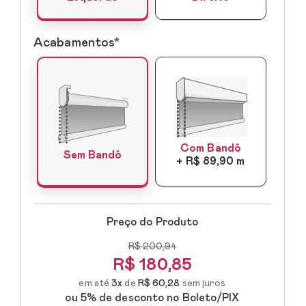
Acabamentos*
5º
-
Acabamentos*
Com Bandô
Sem Bandô
+ R$ 89,90 m
Preço do Produto
R$ 200,94
R$
180,85
em até
3x
de
R$ 60,28
sem juros
ou 5% de desconto no Boleto/PIX