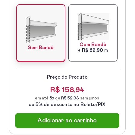
-
Acabamentos*
Com Bandô
Sem Bandô
+ R$ 89,90 m
Preço do Produto
R$
158,94
em até
3x
de
R$ 52,98
sem juros
ou 5% de desconto no Boleto/PIX
Adicionar ao carrinho