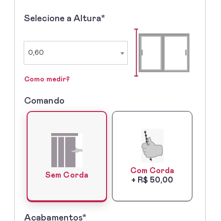
Selecione a Altura*
2º
-
Selecione
a
0,60
Altura
Como medir?
Comando
3º
-
Lado
do
Comando
Com Corda
Sem Corda
+ R$ 50,00
Acabamentos*
5º