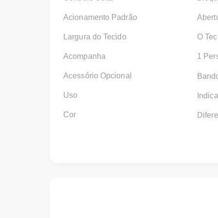
Acionamento Padrão
Abert
Largura do Tecido
O Tec
Acompanha
1 Per
Acessório Opcional
Bando
Uso
Indic
Cor
Difer