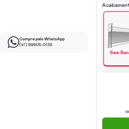
Acabamen
5º
-
Acabamentos
Compre pelo WhatsApp
(47) 99605-0135
Sem Ba
o