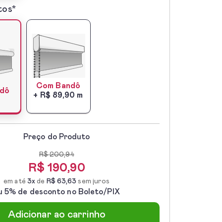
tos*
*
Com Bandô
ndô
+ R$ 89,90 m
Preço do Produto
R$ 200,94
R$
190,90
em até
3x
de
R$ 63,63
sem juros
u 5% de desconto no Boleto/PIX
Adicionar ao carrinho