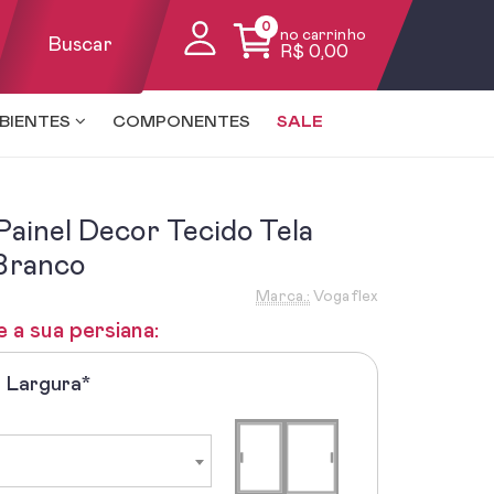
0
no carrinho
Buscar
R$ 0,00
BIENTES
COMPONENTES
SALE
Painel Decor Tecido Tela
 Branco
Marca.:
Vogaflex
e a sua persiana:
a Largura*