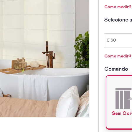
Como medir?
Selecione 
2º
-
Selecione
a
0,60
Altura
Como medir?
Comando
3º
-
Lado
do
Comando
Sem Cor