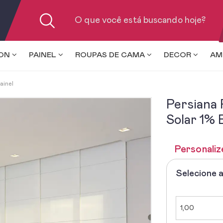
ION
PAINEL
ROUPAS DE CAMA
DECOR
AM
ainel
Persiana 
Solar 1%
Personaliz
Selecione 
1º
-
Selecione
a
1,00
Largura