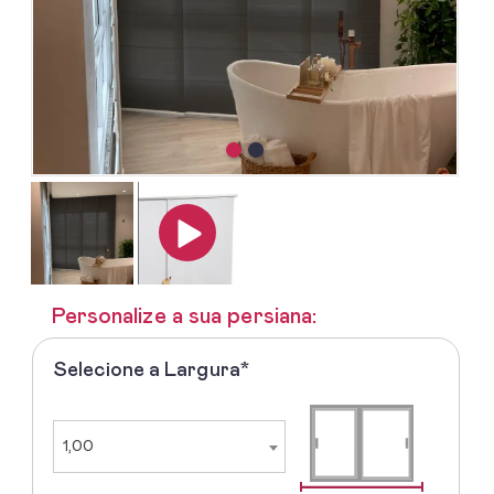
Personalize a sua persiana:
Selecione a Largura*
1º
-
Selecione
a
1,00
Largura