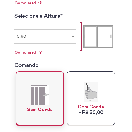
Como medir?
Selecione a Altura*
2º
-
Selecione
a
0,60
Altura
Como medir?
Comando
3º
-
Lado
do
Comando
Com Corda
Sem Corda
+ R$ 50,00