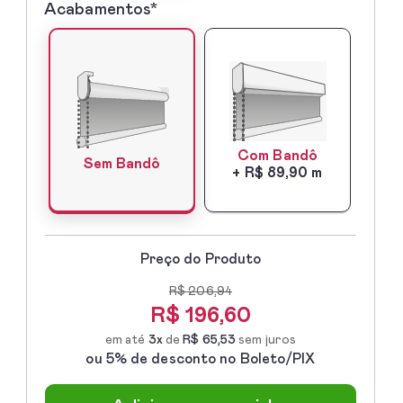
Acabamentos*
5º
-
Acabamentos*
Com Bandô
Sem Bandô
+ R$ 89,90 m
Preço do Produto
R$ 206,94
R$
196,60
em até
3x
de
R$ 65,53
sem juros
ou 5% de desconto no Boleto/PIX