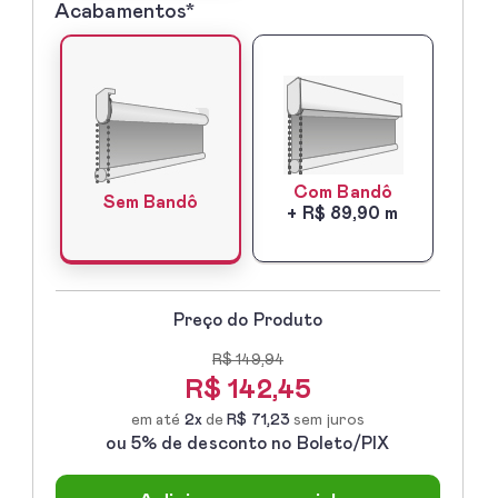
Acabamentos*
5º
-
Acabamentos*
Com Bandô
Sem Bandô
+ R$ 89,90 m
Preço do Produto
R$ 149,94
R$
142,45
em até
2x
de
R$ 71,23
sem juros
ou 5% de desconto no Boleto/PIX