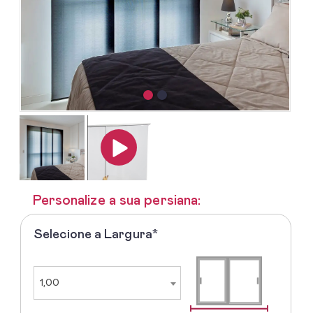
Personalize a sua persiana:
Selecione a Largura*
1º
-
Selecione
a
1,00
Largura