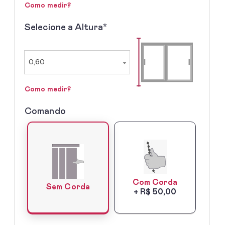
Como medir?
Selecione a Altura*
2º
-
Selecione
a
0,60
Altura
Como medir?
Comando
3º
-
Lado
do
Comando
Com Corda
Sem Corda
+ R$ 50,00