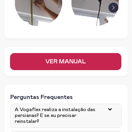
prev
next
VER MANUAL
Perguntas Frequentes
A Vogaflex realiza a instalação das
persianas? E se eu precisar
reinstalar?