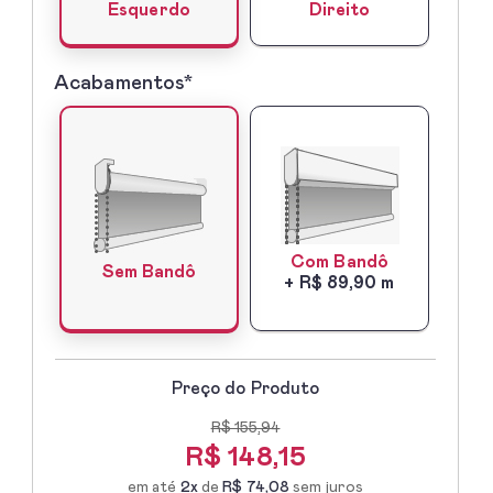
Direito
Esquerdo
Acabamentos*
5º
-
Acabamentos*
Com Bandô
Sem Bandô
+ R$ 89,90 m
Preço do Produto
R$ 155,94
R$
148,15
em até
2x
de
R$ 74,08
sem juros