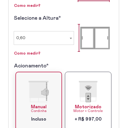
Como medir?
Selecione a Altura*
2º
-
Selecione
a
0,60
Altura
Como medir?
Acionamento*
3º
-
Acionamento*
Manual
Motorizado
Cordinha
Motor + Controle
Incluso
+ R$ 997,00