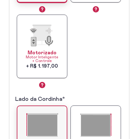
Motorizado
Motor Inteligente
+ Controle
+ R$ 1.197,00
Lado da Cordinha*
3º
-
Lado
do
Comando