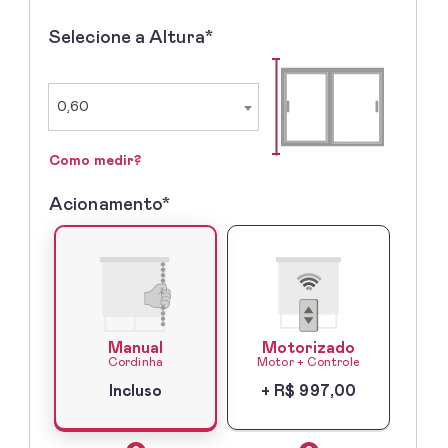
Selecione a Altura*
2º
-
Selecione
a
0,60
Altura
Como medir?
Acionamento*
3º
-
Acionamento*
Manual
Motorizado
Cordinha
Motor + Controle
Incluso
+ R$ 997,00