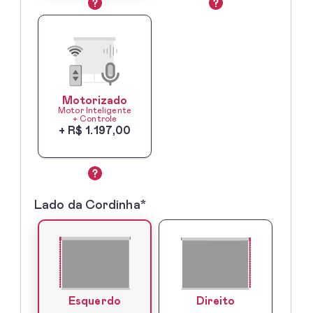
Motorizado
Motor Inteligente
+ Controle
+ R$ 1.197,00
Lado da Cordinha*
3º
-
Lado
do
Comando
Direito
Esquerdo