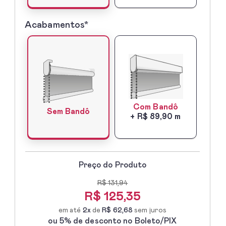
Acabamentos*
5º
-
Acabamentos*
Com Bandô
Sem Bandô
+ R$ 89,90 m
Preço do Produto
R$ 131,94
R$
125,35
em até
2x
de
R$ 62,68
sem juros
ou 5% de desconto no Boleto/PIX