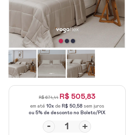
R$
505,83
R$ 674,44
em até
10x
de
R$ 50,58
sem juros
ou 5% de desconto no Boleto/PIX
-
+