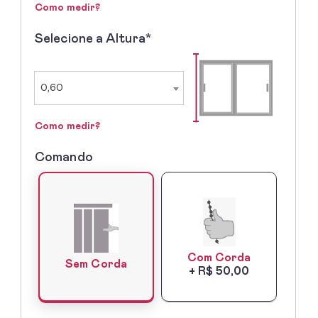
Como medir?
Selecione a Altura*
2º
-
Selecione
a
0,60
Altura
Como medir?
Comando
3º
-
Lado
do
Comando
Com Corda
Sem Corda
+ R$ 50,00