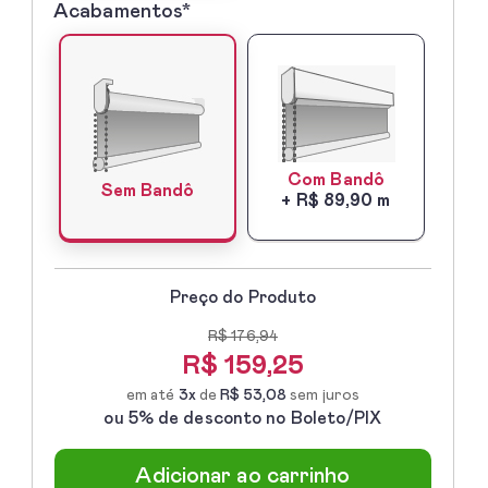
Acabamentos*
5º
-
Acabamentos*
Com Bandô
Sem Bandô
+ R$ 89,90 m
Preço do Produto
R$ 176,94
R$
159,25
em até
3x
de
R$ 53,08
sem juros
ou 5% de desconto no Boleto/PIX
Adicionar ao carrinho