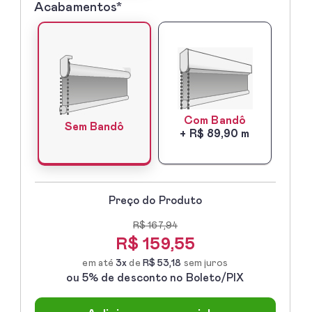
Acabamentos*
5º
-
Acabamentos*
Com Bandô
Sem Bandô
+ R$ 89,90 m
Preço do Produto
R$ 167,94
R$
159,55
em até
3x
de
R$ 53,18
sem juros
ou 5% de desconto no Boleto/PIX