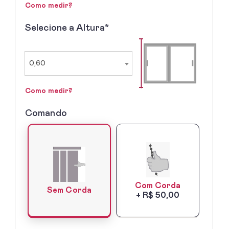
Como medir?
Selecione a Altura*
2º
-
Selecione
a
0,60
Altura
Como medir?
Comando
3º
-
Lado
do
Comando
Com Corda
Sem Corda
+ R$ 50,00